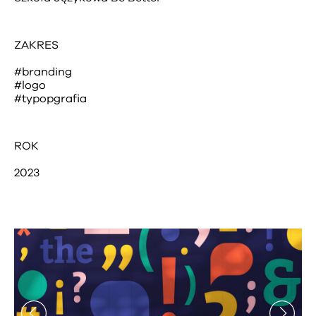
ZAKRES
#branding
#logo
#typopgrafia
ROK
2023