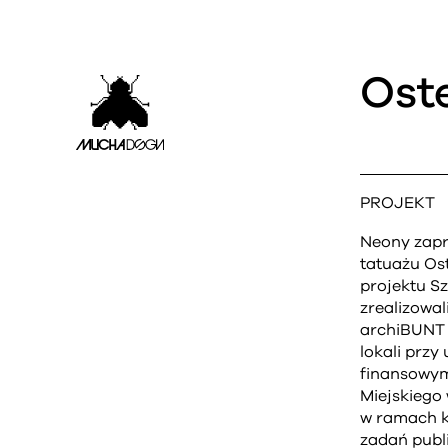
Ost
PROJEKT
Neony zapr
tatuażu Os
projektu Sz
zrealizowa
archiBUNT 
lokali przy 
finansowym
Miejskiego
w ramach k
zadań publ