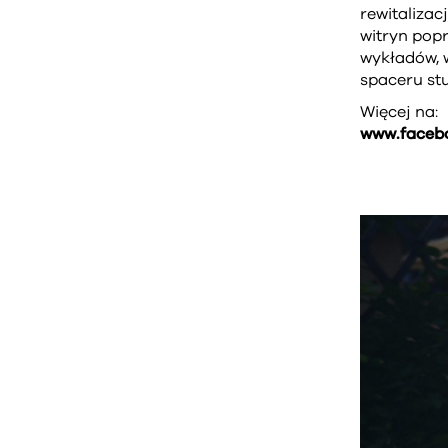
rewitalizac
witryn pop
wykładów, w
spaceru st
Więcej na:
www.faceb