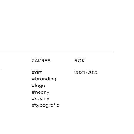
ZAKRES
ROK
T
#art
2024-2025
#branding
#logo
#neony
#szyldy
#typografia