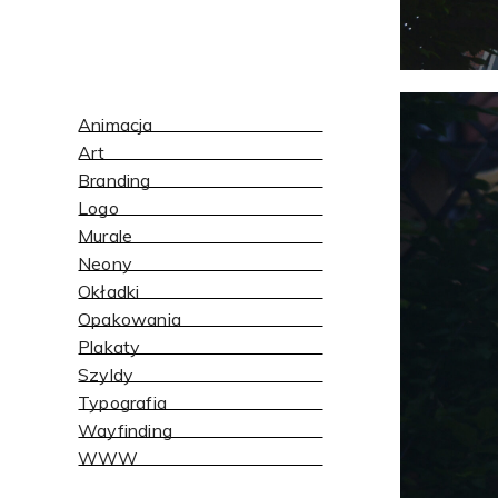
Animacja
Art
Branding
Logo
Murale
Neony
Okładki
Opakowania
Plakaty
Szyldy
Typografia
Wayfinding
WWW