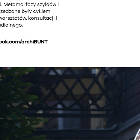
ji. Metamorfozy szyldów i
rzedzone były cyklem
arsztatów, konsultacji i
udialnego.
ook.com/archiBUNT